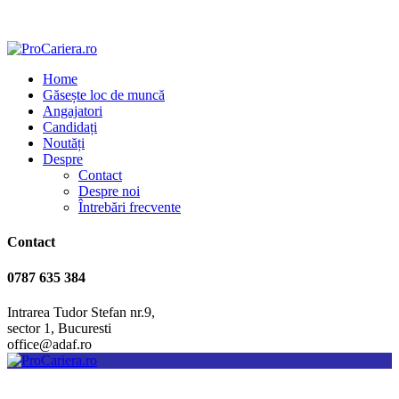
Home
Găsește loc de muncă
Angajatori
Candidați
Noutăți
Despre
Contact
Despre noi
Întrebări frecvente
Contact
0787 635 384
Intrarea Tudor Stefan nr.9,
sector 1, Bucuresti
office@adaf.ro