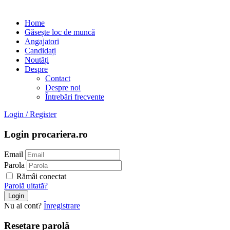
Home
Găsește loc de muncă
Angajatori
Candidați
Noutăți
Despre
Contact
Despre noi
Întrebări frecvente
Login
/
Register
Login procariera.ro
Email
Parola
Rămâi conectat
Parolă uitată?
Nu ai cont?
Înregistrare
Resetare parolă