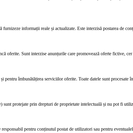
ă furnizeze informații reale și actualizate. Este interzisă postarea de conț
că oferite. Sunt interzise anunțurile care promovează oferte fictive, cer 
e și pentru îmbunătățirea serviciilor oferite. Toate datele sunt procesate î
sunt protejate prin drepturi de proprietate intelectuală și nu pot fi utiliz
responsabil pentru conținutul postat de utilizatori sau pentru eventualele