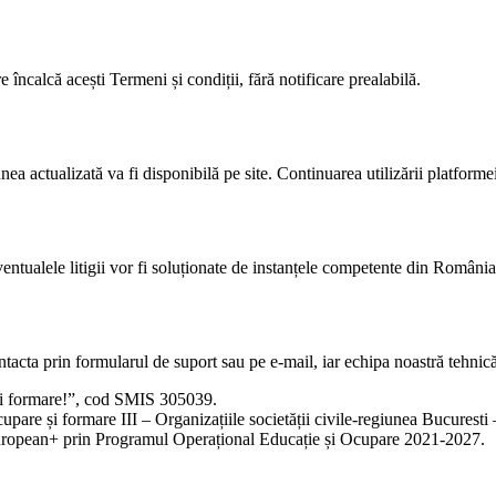
 încalcă acești Termeni și condiții, fără notificare prealabilă.
ea actualizată va fi disponibilă pe site. Continuarea utilizării platforme
entualele litigii vor fi soluționate de instanțele competente din România
contacta prin formularul de suport sau pe e-mail, iar echipa noastră tehn
e și formare!”, cod SMIS 305039.
upare și formare III – Organizațiile societății civile-regiunea Bucuresti –
European+ prin Programul Operațional Educație și Ocupare 2021-2027.