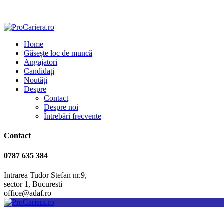
Home
Găsește loc de muncă
Angajatori
Candidați
Noutăți
Despre
Contact
Despre noi
Întrebări frecvente
Contact
0787 635 384
Intrarea Tudor Stefan nr.9,
sector 1, Bucuresti
office@adaf.ro