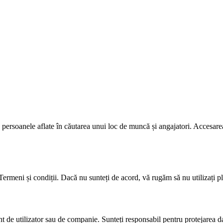
 persoanele aflate în căutarea unui loc de muncă și angajatori. Accesarea
ști Termeni și condiții. Dacă nu sunteți de acord, vă rugăm să nu utilizați p
t de utilizator sau de companie. Sunteți responsabil pentru protejarea date