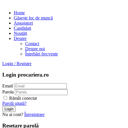
Home
Găsește loc de muncă
Angajatori
Candidați
Noutăți
Despre
Contact
Despre noi
Întrebări frecvente
Login
/
Register
Login procariera.ro
Email
Parola
Rămâi conectat
Parolă uitată?
Nu ai cont?
Înregistrare
Resetare parolă