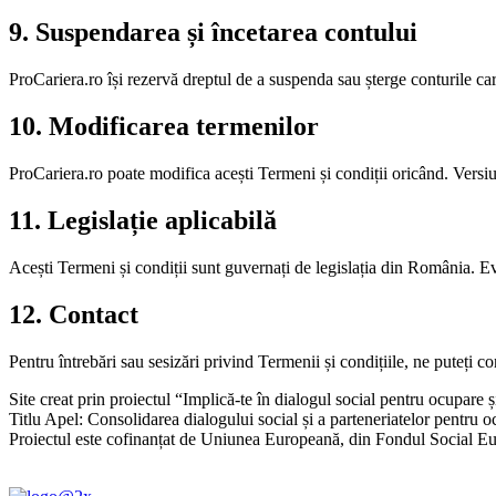
9. Suspendarea și încetarea contului
ProCariera.ro își rezervă dreptul de a suspenda sau șterge conturile care
10. Modificarea termenilor
ProCariera.ro poate modifica acești Termeni și condiții oricând. Versiun
11. Legislație aplicabilă
Acești Termeni și condiții sunt guvernați de legislația din România. Ev
12. Contact
Pentru întrebări sau sesizări privind Termenii și condițiile, ne puteți 
Site creat prin proiectul “Implică-te în dialogul social pentru ocupar
Titlu Apel: Consolidarea dialogului social și a parteneriatelor pentru oc
Proiectul este cofinanțat de Uniunea Europeană, din Fondul Social 