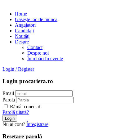
Home
Găsește loc de muncă
Angajatori
Candidați
Noutăți
Despre
Contact
Despre noi
Întrebări frecvente
Login
/
Register
Login procariera.ro
Email
Parola
Rămâi conectat
Parolă uitată?
Nu ai cont?
Înregistrare
Resetare parolă