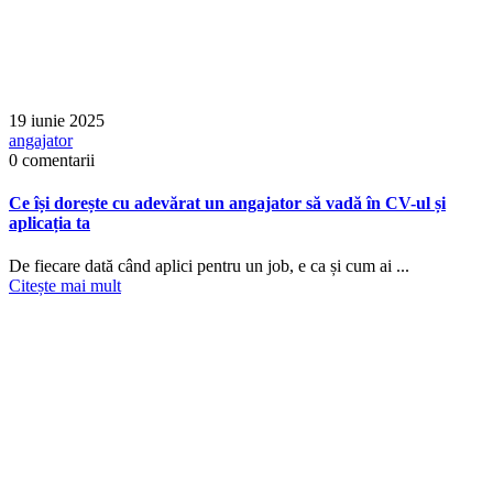
19 iunie 2025
angajator
0 comentarii
Ce își dorește cu adevărat un angajator să vadă în CV-ul și
aplicația ta
De fiecare dată când aplici pentru un job, e ca și cum ai ...
Citește mai mult