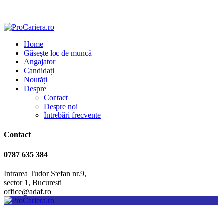
Home
Găsește loc de muncă
Angajatori
Candidați
Noutăți
Despre
Contact
Despre noi
Întrebări frecvente
Contact
0787 635 384
Intrarea Tudor Stefan nr.9,
sector 1, Bucuresti
office@adaf.ro