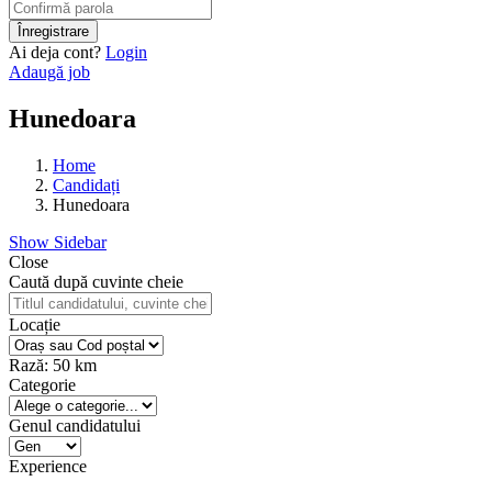
Ai deja cont?
Login
Adaugă job
Hunedoara
Home
Candidați
Hunedoara
Show Sidebar
Close
Caută după cuvinte cheie
Locație
Rază:
50
km
Categorie
Genul candidatului
Experience