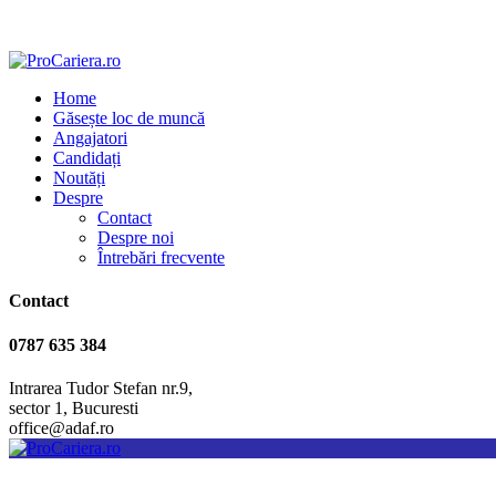
Home
Găsește loc de muncă
Angajatori
Candidați
Noutăți
Despre
Contact
Despre noi
Întrebări frecvente
Contact
0787 635 384
Intrarea Tudor Stefan nr.9,
sector 1, Bucuresti
office@adaf.ro