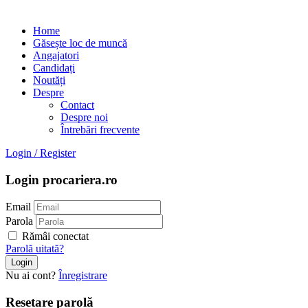
Home
Găsește loc de muncă
Angajatori
Candidați
Noutăți
Despre
Contact
Despre noi
Întrebări frecvente
Login
/
Register
Login procariera.ro
Email
Parola
Rămâi conectat
Parolă uitată?
Nu ai cont?
Înregistrare
Resetare parolă