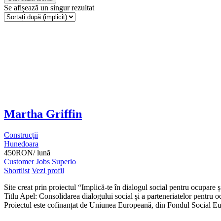
Se afișează un singur rezultat
Martha Griffin
Construcții
Hunedoara
450
RON
/ lună
Customer
Jobs
Superio
Shortlist
Vezi profil
Site creat prin proiectul “Implică-te în dialogul social pentru ocupar
Titlu Apel: Consolidarea dialogului social și a parteneriatelor pentru oc
Proiectul este cofinanțat de Uniunea Europeană, din Fondul Social 