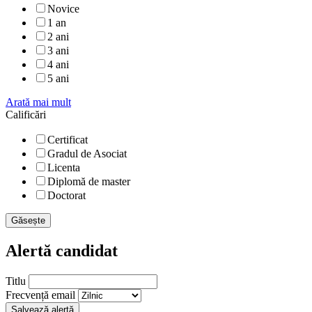
Novice
1 an
2 ani
3 ani
4 ani
5 ani
Arată mai mult
Calificări
Certificat
Gradul de Asociat
Licenta
Diplomă de master
Doctorat
Găsește
Alertă candidat
Titlu
Frecvență email
Salvează alertă