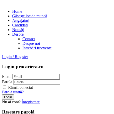
Home
Găsește loc de muncă
Angajatori
Candidați
Noutăți
Despre
Contact
Despre noi
Întrebări frecvente
Login
/
Register
Login procariera.ro
Email
Parola
Rămâi conectat
Parolă uitată?
Nu ai cont?
Înregistrare
Resetare parolă