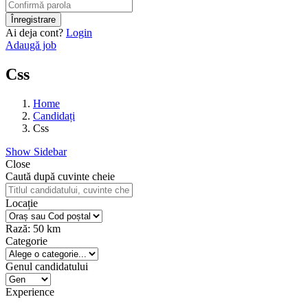
Ai deja cont?
Login
Adaugă job
Css
Home
Candidați
Css
Show Sidebar
Close
Caută după cuvinte cheie
Locație
Rază:
50
km
Categorie
Genul candidatului
Experience