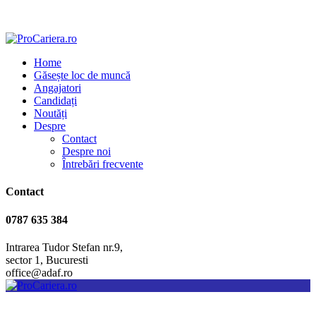
Home
Găsește loc de muncă
Angajatori
Candidați
Noutăți
Despre
Contact
Despre noi
Întrebări frecvente
Contact
0787 635 384
Intrarea Tudor Stefan nr.9,
sector 1, Bucuresti
office@adaf.ro