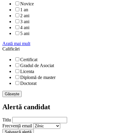
Novice
1 an
2 ani
3 ani
4 ani
5 ani
Arată mai mult
Calificări
Certificat
Gradul de Asociat
Licenta
Diplomă de master
Doctorat
Găsește
Alertă candidat
Titlu
Frecvență email
Salvează alertă