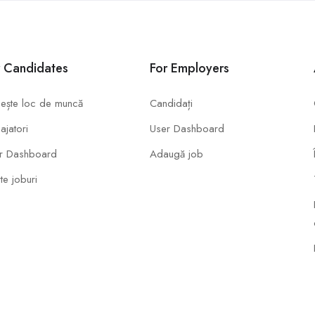
r Candidates
For Employers
ește loc de muncă
Candidați
ajatori
User Dashboard
r Dashboard
Adaugă job
te joburi