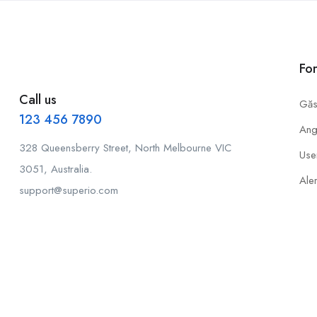
Fo
Call us
Găs
123 456 7890
Ang
328 Queensberry Street, North Melbourne VIC
Use
3051, Australia.
Aler
support@superio.com