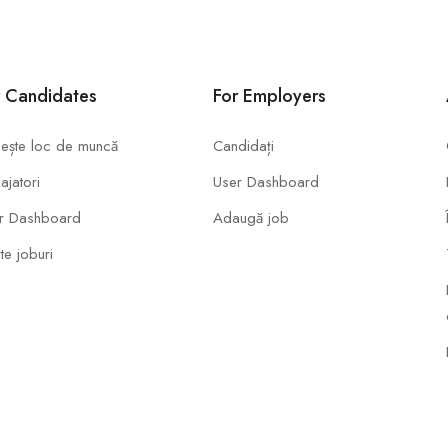
r Candidates
For Employers
ește loc de muncă
Candidați
ajatori
User Dashboard
r Dashboard
Adaugă job
te joburi