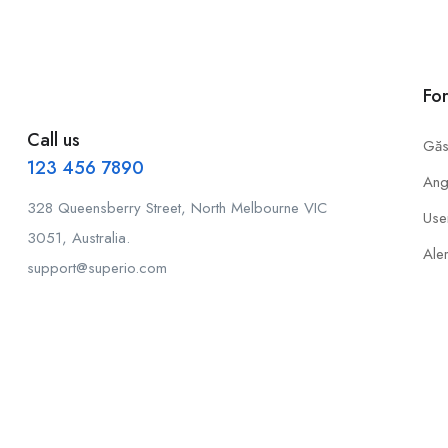
Fo
Call us
Găs
123 456 7890
Ang
328 Queensberry Street, North Melbourne VIC
Use
3051, Australia.
Aler
support@superio.com