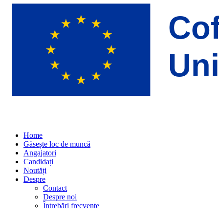
Home
Găsește loc de muncă
Angajatori
Candidați
Noutăți
Despre
Contact
Despre noi
Întrebări frecvente