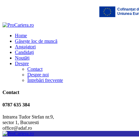
Home
Găsește loc de muncă
Angajatori
Candidați
Noutăți
Despre
Contact
Despre noi
Întrebări frecvente
Contact
0787 635 384
Intrarea Tudor Stefan nr.9,
sector 1, Bucuresti
office@adaf.ro